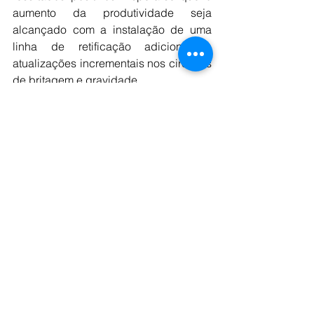
aumento da produtividade seja 
alcançado com a instalação de uma 
linha de retificação adicional e 
atualizações incrementais nos circuitos 
de britagem e gravidade. 
Se implementada, a expansão da Fase 
2 deverá aumentar a produção anual 
de ouro para aproximadamente 
230.000 onças por ano, reduzir custos 
e gerar significativamente mais fluxo de 
caixa e retornos atraentes. O custo total 
de capital da expansão da Fase 2 é 
estimado em US$ 57 milhões, dos 
quais US$ 35 milhões são para a 
planta de processamento, US$ 14 
milhões são para mineração 
subterrânea e US$ 8 milhões são para 
infraestrutura.