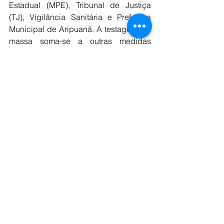
Estadual (MPE), Tribunal de Justiça 
(TJ), Vigilância Sanitária e Prefeitura 
Municipal de Aripuanã. A testagem em 
massa soma-se a outras medidas 
adotadas pela Nexa em Aripuanã, 
como a doação de testes rápidos, 
disponibilização de UTI aérea e 
entrega de mais de 70 mil EPI’s aos 
profissionais da saúde pública, 
resultado da parceria com o Instituto 
Votorantim.
Fonte: www.brasilmineral.com.br