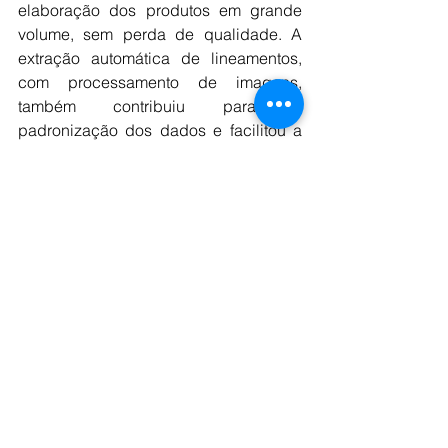
elaboração dos produtos em grande 
volume, sem perda de qualidade. A 
extração automática de lineamentos, 
com processamento de imagens, 
também contribuiu para a 
padronização dos dados e facilitou a 
interpretação pelos profissionais.
O produto integra também diferentes 
camadas geocientíficas em um único 
conteúdo, facilitando a visão geral 
dessas informações e sua relação com 
os recursos minerais já cadastrados no 
banco de dados do SGB. Assim, ele 
pode indicar regiões com maior ou 
menor potencial para novas 
descobertas.
Em 2023, o SGB lançou 139 cartas de 