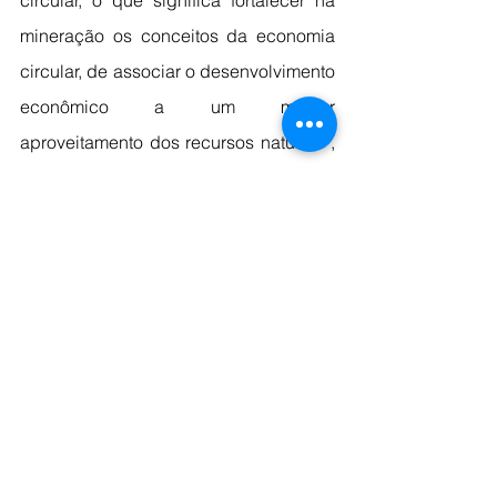
circular, o que significa fortalecer na 
mineração os conceitos da economia 
circular, de associar o desenvolvimento 
econômico a um melhor 
aproveitamento dos recursos naturais”, 
explica Fabiano Carvalho Filho, diretor 
de Negócios da Vale.
COMO É FEITA A AREIA 
SUSTENTÁVEL?
 O processamento a úmido do minério 
de ferro, que é utilizado atualmente em 
menos de 30% da produção da Vale, 
gera rejeitos, que podem ser dispostos 