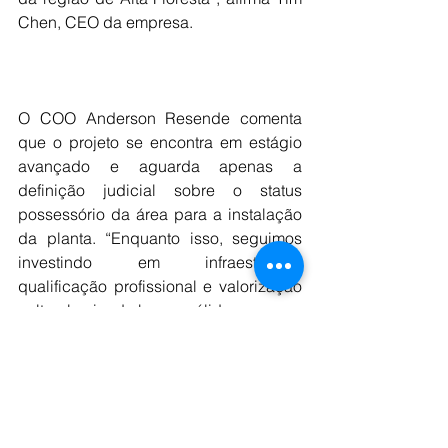
Chen, CEO da empresa.
O COO Anderson Resende comenta 
que o projeto se encontra em estágio 
avançado e aguarda apenas a 
definição judicial sobre o status 
possessório da área para a instalação 
da planta. “Enquanto isso, seguimos 
investindo em infraestrutura, 
qualificação profissional e valorização 
cultural, criando bases sólidas para um 
desenvolvimento duradouro”, afirma.
Com o início das operações previsto 
para os próximos meses, o Projeto 
Juruena, segundo a empresa, se firma 