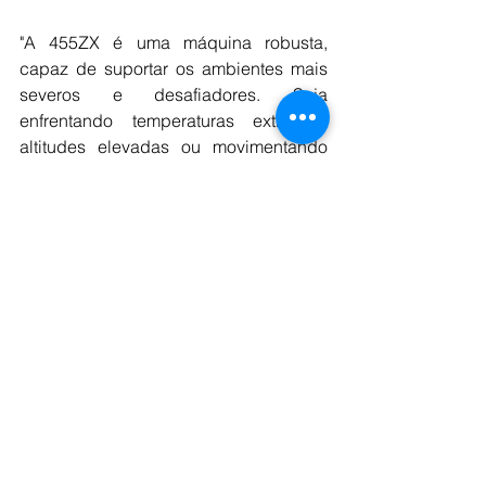
"A 455ZX é uma máquina robusta, 
capaz de suportar os ambientes mais 
severos e desafiadores. Seja 
enfrentando temperaturas extremas, 
altitudes elevadas ou movimentando 
materiais altamente abrasivos, a 455ZX 
provou ser uma máquina confiável e 
durável em todas as regiões em que a 
JCB opera mundialmente” 
complementa Etelson Hauck, Gerente 
de Produto da JCB no Brasil.