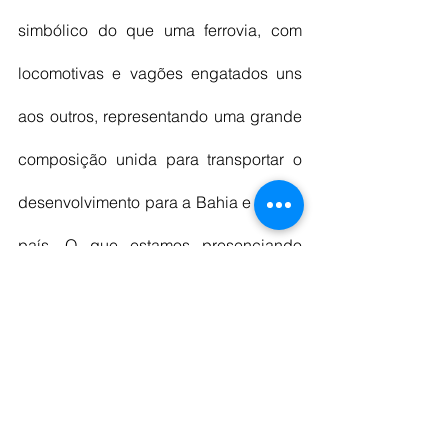
simbólico do que uma ferrovia, com 
locomotivas e vagões engatados uns 
aos outros, representando uma grande 
composição unida para transportar o 
desenvolvimento para a Bahia e para o 
país. O que estamos presenciando 
hoje é a retomada do crescimento e a 
ferrovia é uma parte importante disso”, 
disse.
O contrato para a construção dos 537 