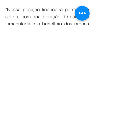
“Nossa posição financeira permanece 
sólida, com boa geração de caixa de 
Inmaculada e o benefício dos preços 
mais altos dos metais preciosos 
durante o período. Em 30 de junho de 
2025, reportamos caixa e equivalentes 
de caixa de US$ 109,8 milhões (31 de 
dezembro de 2024: US$ 97,0 milhões), 
com dívida líquida reduzida para US$ 
202,3 milhões”, acentuou Landin.
No que se refere a perspectivas, o 
executivo disse que a Hochschild 
“permanece focada em manter a 
estabilidade de suas operações, ao 
mesmo tempo em que gerencia 
cuidadosamente os desafios 
operacionais no Brasil e as 