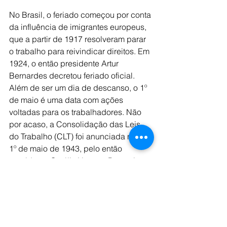
No Brasil, o feriado começou por conta 
da influência de imigrantes europeus, 
que a partir de 1917 resolveram parar 
o trabalho para reivindicar direitos. Em 
1924, o então presidente Artur 
Bernardes decretou feriado oficial.
Além de ser um dia de descanso, o 1º 
de maio é uma data com ações 
voltadas para os trabalhadores. Não 
por acaso, a Consolidação das Leis 
do Trabalho (CLT) foi anunciada no dia 
1º de maio de 1943, pelo então 
presidente Getúlio Vargas. Por muito 
tempo, o reajuste anual do salário 
mínimo também acontecia no Dia do 
Trabalhador.
Além do Brasil, cerca de oitenta 
países consideram o Dia Internacional 