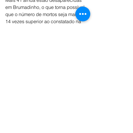
em Brumadinho, o que torna possível 
que o número de mortos seja mais de 
14 vezes superior ao constatado na 
tragédia de Mariana (MG), em 
novembro de 2015.
No episódio, o rompimento de uma 
barragem da Samarco, joint-venture da 
Vale e da anglo-australiana BHP, 19 
pessoas morreram.
O MPMG e a Defensoria Pública têm 
posições divergentes levando em 
conta a experiência em Mariana. O 
MPMG teme que a Defensoria Pública, 
ao não realizar assembleias para 
construir parâmetros de indenização, 
esteja repetindo o papel da Fundação 
Renova, entidade que foi criada para 
reparar os danos causados pela 