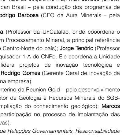
can Brasil – pela condução dos programas de 
odrigo Barbosa
 (CEO da Aura Minerals – pela 
va
 (Professor da UFCatalão, onde cooordena o 
 Processamento Mineral, a principal referência 
Centro-Norte do país); 
Jorge Tenório
 (Professor 
esquisador 1-A do CNPq. Ele coordena a Unidade 
dera projetos de inovação tecnológica e 
 
Rodrigo Gomes
 (Gerente Geral de inovação da 
 na empresa).
nterino da Reunion Gold – pelo desenvolvimento 
retor de Geologia e Recursos Minerais do SGB-
mpliação do conhecimento geológico); 
Marcos 
participação no processo de implantação das 
vas). 
 de Relações Governamentais, Responsabilidade 