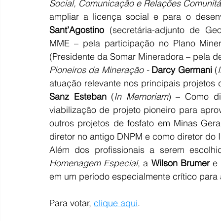
Social, Comunicação e Relações Comunitár
ampliar a licença social e para o desenv
Sant’Agostino
 (secretária-adjunto de Ge
MME – pela participação no Plano Miner
(Presidente da Somar Mineradora – pela de
Pioneiros da Mineração - 
Darcy Germani
 (
atuação relevante nos principais projetos d
Sanz Esteban
 (
In Memoriam
) – Como dir
viabilização de projeto pioneiro para apro
outros projetos de fosfato em Minas Gerai
diretor no antigo DNPM e como diretor do 
Homenagem Especial
, a 
Wilson Brumer
 e 
em um período especialmente crítico para a
Para votar, 
clique aqui
.