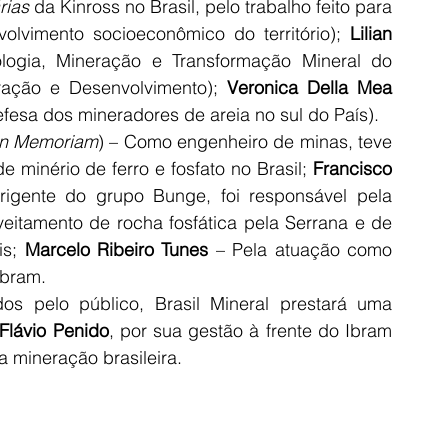
ias 
da Kinross no Brasil, pelo trabalho feito para 
olvimento socioeconômico do território); 
Lilian 
ologia, Mineração e Transformação Mineral do 
ação e Desenvolvimento); 
Veronica Della Mea
fesa dos mineradores de areia no sul do País).
In Memoriam
) – Como engenheiro de minas, teve 
e minério de ferro e fosfato no Brasil; 
Francisco 
igente do grupo Bunge, foi responsável pela 
veitamento de rocha fosfática pela Serrana e de 
s; 
Marcelo Ribeiro Tunes 
– Pela atuação como 
Ibram. 
Além dos profissionais a serem escolhidos pelo público, Brasil Mineral prestará uma 
Flávio Penido
, por sua gestão à frente do Ibram 
 mineração brasileira.