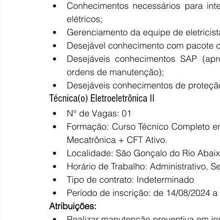
Conhecimentos necessários para inte
elétricos;
Gerenciamento da equipe de eletricis
Desejável conhecimento com pacote of
Desejáveis conhecimentos SAP (apro
ordens de manutenção);
Desejáveis conhecimentos de proteção
Técnica(o) Eletroeletrônica II
N° de Vagas: 01
Formação: Curso Técnico Completo em E
Mecatrônica + CFT Ativo. 
Localidade: São Gonçalo do Rio Abai
Horário de Trabalho: Administrativo, S
Tipo de contrato: Indeterminado
Período de inscrição: de 14/08/2024 a
Atribuições:
Realizar manutenção preventiva em i