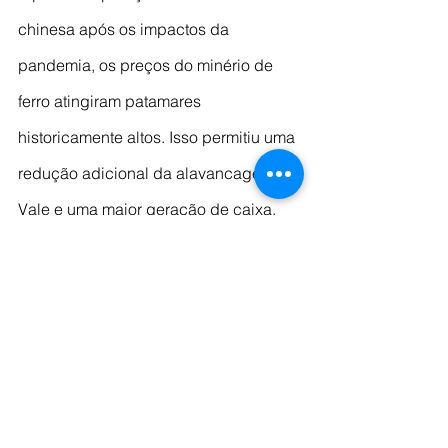
chinesa após os impactos da 
pandemia, os preços do minério de 
ferro atingiram patamares 
historicamente altos. Isso permitiu uma 
redução adicional da alavancagem da 
Vale e uma maior geração de caixa, 
mesmo após a empresa cumprir as 
suas obrigações de reparação legal 
pelas perdas de Brumadinho, retomar 
sua política de distribuição de 
dividendos e anunciar um programa 
de recompra de ações.