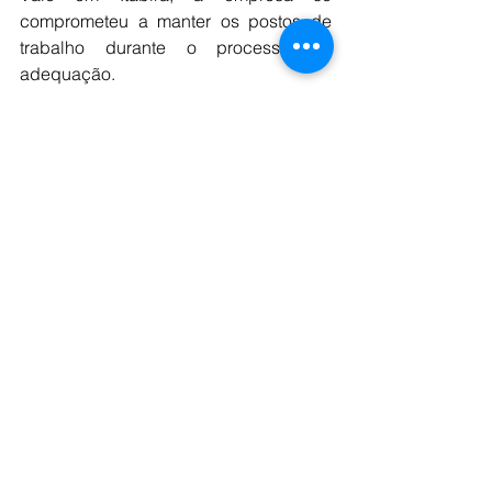
comprometeu a manter os postos de 
trabalho durante o processo de 
adequação.
Para o seu cumprimento, segundo 
Viana, haverá fiscalização mensal para 
garantir que não haja aumento no 
número de demissões, exceto em 
casos de justa causa, desligamentos 
voluntários e aposentadorias.
Ele explica que será respeitada a 
estabilidade do chamado turnover, 
indicador que mede a relação entre 
admissões e demissões. Entre os 
pontos defendidos pelo sindicato para 
a manutenção dos empregos está a 
realocação de trabalhadores para 