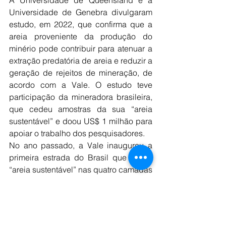
Universidade de Genebra divulgaram 
estudo, em 2022, que confirma que a 
areia proveniente da produção do 
minério pode contribuir para atenuar a 
extração predatória de areia e reduzir a 
geração de rejeitos de mineração, de 
acordo com a Vale. O estudo teve 
participação da mineradora brasileira, 
que cedeu amostras da sua “areia 
sustentável” e doou US$ 1 milhão para 
apoiar o trabalho dos pesquisadores.
No ano passado, a Vale inaugurou a 
primeira estrada do Brasil que usa a 
“areia sustentável” nas quatro camadas 
do pavimento. Testes em laboratório 
apontaram que o aumento da vida útil 
do pavimento é da ordem de 50% e a 
redução de custos de 20% quando 