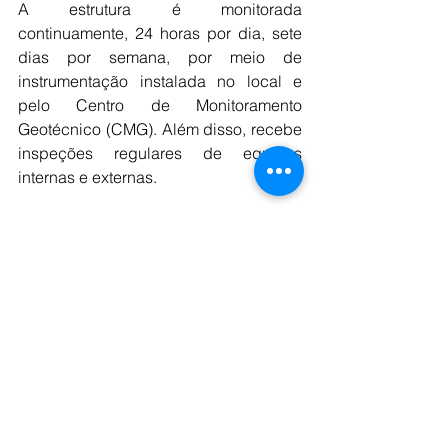
A estrutura é monitorada 
continuamente, 24 horas por dia, sete 
dias por semana, por meio de 
instrumentação instalada no local e 
pelo Centro de Monitoramento 
Geotécnico (CMG). Além disso, recebe 
inspeções regulares de equipes 
internas e externas.  
Programa
 de 
Descaracterização
Desde 2019, a Vale já investiu mais de 
R$ 10 bilhões no Programa de 
Descaracterização de Barragens. 
Todas as barragens a montante da 
empresa no Brasil estão inativas e são 
monitoradas permanentemente. 