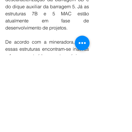
do dique auxiliar da barragem 5. Já as 
estruturas 7B e 5 MAC estão 
atualmente em fase de 
desenvolvimento de projetos.
De acordo com a mineradora, todas 
essas estruturas encontram-se inativas 
e foram construídas em etapa única ou 
pelo método de alteamento a jusante. 
Enquanto as obras não são concluídas, 
as barragens permanecem sob 
inspeção periódica e monitoramento 
contínuo, realizado 24 horas por dia 
pelo Centro de Monitoramento 
Geotécnico (CMG) da empresa.
Fonte:Revista Mineração