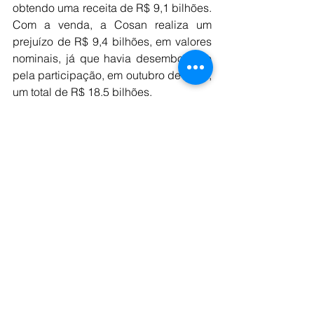
obtendo uma receita de R$ 9,1 bilhões. 
Com a venda, a Cosan realiza um 
prejuízo de R$ 9,4 bilhões, em valores 
nominais, já que havia desembolsado 
pela participação, em outubro de 2022, 
um total de R$ 18,5 bilhões.
A explicação dada pela empresa para 
se desfazer das ações da Vale foi 
reduzir o seu nível de endividamento, 
que passa de R$ 23 bilhões para R$ 
14 bilhões.
Quando adquiriu a participação na 
Vale, em 2022, o objetivo da Cosan era 
influir na gestão da mineradora, 
incluindo a nomeação do novo 
presidente, o que não se concretizou. 
Na época, a empresa de Ometto tinha 