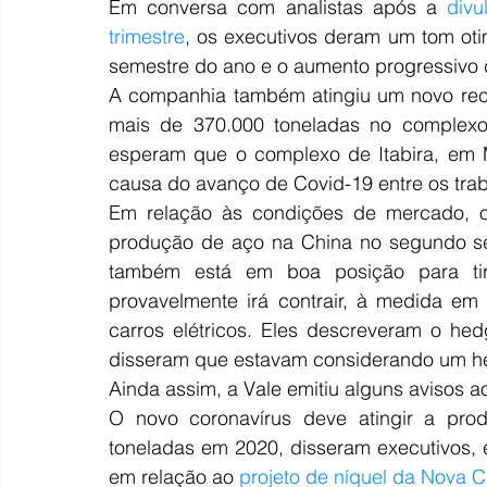
Em conversa com analistas após a
 divu
trimestre
, os executivos deram um tom otim
semestre do ano e o aumento progressivo 
A companhia também atingiu um novo reco
mais de 370.000 toneladas no complexo 
esperam que o complexo de Itabira, em M
causa do avanço de Covid-19 entre os tra
Em relação às condições de mercado, os
produção de aço na China no segundo se
também está em boa posição para tir
provavelmente irá contrair, à medida em
carros elétricos. Eles descreveram o h
disseram que estavam considerando um h
Ainda assim, a Vale emitiu alguns avisos ao
O novo coronavírus deve atingir a pro
toneladas em 2020, disseram executivos, e
em relação ao
 projeto de níquel da Nova 