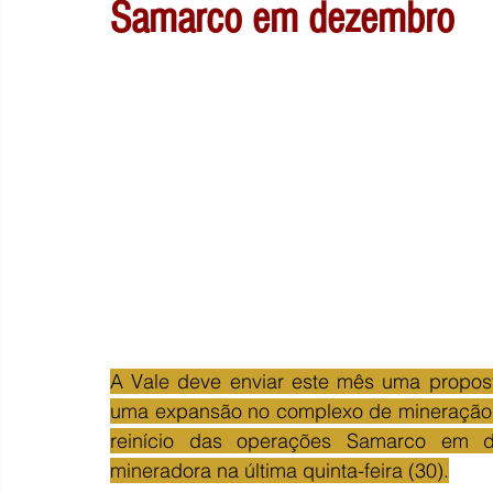
Samarco em dezembro
A Vale deve enviar este mês uma proposta
uma expansão no complexo de mineração 
reinício das operações Samarco em d
mineradora na última quinta-feira (30).