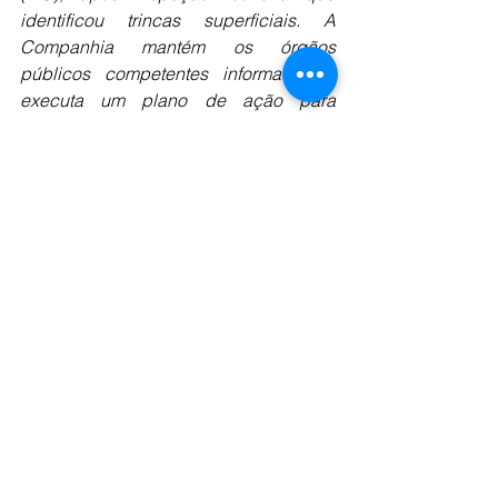
identificou trincas superficiais. A 
Companhia mantém os órgãos 
públicos competentes informados e 
executa um plano de ação para 
investigação e correções, conforme 
necessário. A Vale ressalta que as 
condições de estabilidade da estrutura 
seguem inalteradas. A barragem 
Forquilha III está em nível de 
emergência 3 e é monitorada em 
caráter permanente. Ela conta com 
uma Estrutura de Contenção a Jusante 
e tem a respectiva Zona de 
Autossalvamento evacuada, sem a 
presença de comunidades. A Vale 
mantém seus compromissos de 
avançar na descaracterização da 
estrutura e de buscar a redução de seu 