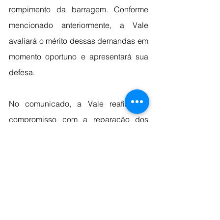
rompimento da barragem. Conforme 
mencionado anteriormente, a Vale 
avaliará o mérito dessas demandas em 
momento oportuno e apresentará sua 
defesa.
No comunicado, a Vale reafirma o 
compromisso com a reparação dos 
danos causados pelo rompimento da 
barragem de Fundão, em 
conformidade com o Termo de 
Transação e Ajustamento de Conduta 
de 2016 (“TTCA”) e com o Termo de 
Ajustamento de Conduta relativo à 