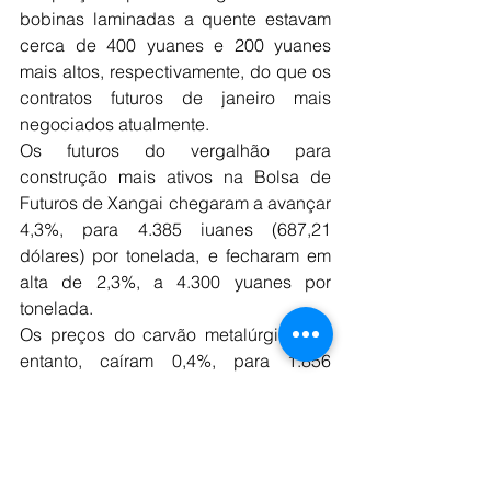
bobinas laminadas a quente estavam 
cerca de 400 yuanes e 200 yuanes 
mais altos, respectivamente, do que os 
contratos futuros de janeiro mais 
negociados atualmente.
Os futuros do vergalhão para 
construção mais ativos na Bolsa de 
Futuros de Xangai chegaram a avançar 
4,3%, para 4.385 iuanes (687,21 
dólares) por tonelada, e fecharam em 
alta de 2,3%, a 4.300 yuanes por 
tonelada.
Os preços do carvão metalúrgico, no 
entanto, caíram 0,4%, para 1.856 
yuanes por tonelada, depois que o 
planejador estatal disse que a 
produção de carvão continuou a 
aumentar.