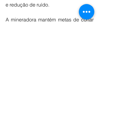
e redução de ruído.
A mineradora mantém metas de cortar 
em 33% as emissões de escopos 1 e 2 
até 2030 e de zerar suas emissões 
líquidas até 2050. Desde então, já 
destinou R$ 7,4 bilhões para atingir 
suas metas.
Fonte: revista Mineração & 
Sustentabilidade