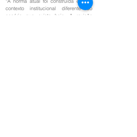
“A norma atual foi construída em um 
contexto institucional diferente do 
cenário que existe hoje. A revisão 
permite avaliar procedimentos, reduzir 
ambiguidades conceituais e aprimorar 
critérios de classificação e tratamento 
das informações”, explica.
As contribuições recebidas durante a 
Tomada de Subsídios, que fica aberta 
por 30 dias, serão utilizadas na etapa 
de construção da AIR, instrumento 
previsto na política regulatória federal 
para apoiar decisões normativas com 
base em evidências, análise de 
impactos e participação social.
A participação são pela 
plataforma 
Brasil Participativo
 e é aberta a todos. 
Para enviar contribuições, é necessário 
realizar login com conta 
Gov.br
.