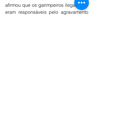
afirmou que os garimpeiros ilegais não 
eram responsáveis pelo agravamento 
da crise dos Yanomami nos últimos 
anos. Disse ainda que os indígenas 
Yanomami precisam "se aculturar, não 
podem mais ficar no meio da mata, 
parecendo bicho".
Crise humanitária sem 
precedentes
Maior território indígena do país, a Terra 
Yanomami enfrenta uma crise 
humanitária e sanitária sem 
precedentes. Indígenas, entre crianças 
e adultos, enfrentam quadro severos de 
desnutrição e malária.