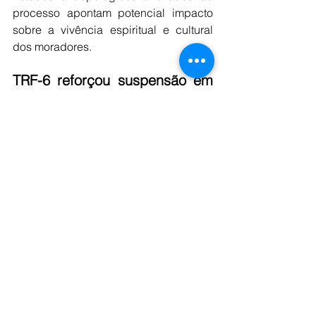
processo apontam potencial impacto 
sobre a vivência espiritual e cultural 
dos moradores.
TRF-6 reforçou suspensão em 
2023
A suspensão das licenças foi 
confirmada pela Terceira Turma do 
TRF-6 em agosto de 2023, por maioria 
de votos. Os desembargadores 
acolheram o entendimento do MPF de 
que a ausência da consulta prévia 
tornava irregular o processo de 
licenciamento ambiental.
O colegiado reiterou que audiências 
públicas abertas à população não 
substituem a consulta específica 