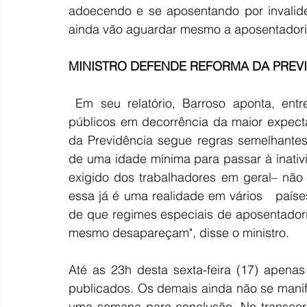
adoecendo e se aposentando por invalide
ainda vão aguardar mesmo a aposentadori
MINISTRO DEFENDE REFORMA DA PREV
 Em seu relatório, Barroso aponta, entre outros pontos, preocupação com os gastos 
públicos em decorrência da maior expecta
da Previdência segue regras semelhantes
de uma idade mínima para passar à inativ
exigido dos trabalhadores em geral– não é
essa já é uma realidade em vários   país
de que regimes especiais de aposentadori
mesmo desapareçam", disse o ministro. 
Até as 23h desta sexta-feira (17) apenas
publicados. Os demais ainda não se manife
uma semana para conclusão. No transcorre