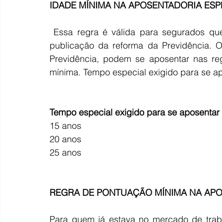
IDADE MÍNIMA NA APOSENTADORIA ESP
 Essa regra é válida para segurados que ingressaram no mercado de trabalho após a 
publicação da reforma da Previdência. O
Previdência, podem se aposentar nas re
mínima. Tempo especial exigido para se a
Tempo especial exigido para se aposentar
15 anos                                                      
20 anos                                                      
25 anos                                                      
REGRA DE PONTUAÇÃO MÍNIMA NA APO
Para quem já estava no mercado de traba