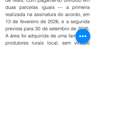
de reais, com pagamento dividido em 
duas parcelas iguais — a primeira 
realizada na assinatura do acordo, em 
13 de fevereiro de 2026, e a segunda 
prevista para 30 de setembro de 2026. 
A área foi adquirida de uma família de 
produtores rurais local, sem vínculo 
com a empresa.
Além disso, a companhia adquiriu um 
segundo terreno de 163 hectares, 
localizado a 19,5 quilômetros da área 
destinada às instalações industriais. A 
região possui vegetação nativa 
madura, incluindo trechos de Mata 
Atlântica, e será transformada em uma 
zona verde de conservação. O objetivo 
é reduzir as emissões de gases de 
efeito estufa da futura operação e 