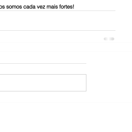
os somos cada vez mais fortes!
ores nas Indústrias de Extração, Pesquisa e Benefício de Ferro, Meta
Região