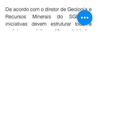
De acordo com o diretor de Geologia e 
Recursos Minerais do SGB, as 
iniciativas devem estruturar toda a 
cadeia produtiva. “As atividades 
previstas são essenciais para estruturar 
toda a cadeia produtiva, desde a 
identificação de oferta e demanda até 
análises detalhadas que gerem dados 
robustos e confiáveis”, destacou. Ele 
acrescentou que os resultados irão 
orientar políticas públicas, estimular 
investimentos estratégicos e apoiar 
rotas tecnológicas para o 
aproveitamento de recursos minerais 
de forma mais sustentável. O acordo 
não envolve a transferência de 
recursos financeiros.