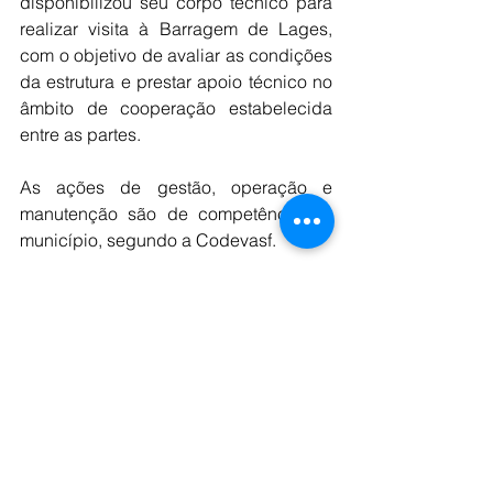
disponibilizou seu corpo técnico para 
realizar visita à Barragem de Lages, 
com o objetivo de avaliar as condições 
da estrutura e prestar apoio técnico no 
âmbito de cooperação estabelecida 
entre as partes.
As ações de gestão, operação e 
manutenção são de competência do 
município, segundo a Codevasf.
O Ministério da Integração e do 
Desenvolvimento Regional reconheceu 
a situação de emergência no 
município, devido ao "risco iminente de 
rompimento" da barragem de Lages. 
Segundo a pasta, a situação segue 
sendo monitorada pelo Grupo Federal 
de Segurança de Barragens, composto 