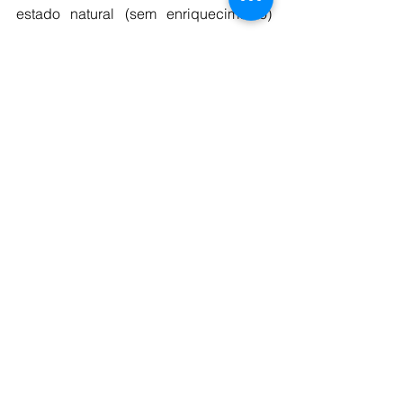
estado natural (sem enriquecimento) 
também serão produzidas anualmente, 
o que equivale a apenas 0,2% do 
material que será produzido pelo 
empreendimento. 
O investimento previsto para o 
empreendimento, que empregará mais 
de 8 mil pessoas durantes as obras, e 
gerará mais de 2.800 empregos diretos 
e indiretos na fase de operação, é de 
R＄2,3 bilhões.
“O Projeto Santa Quitéria é um 