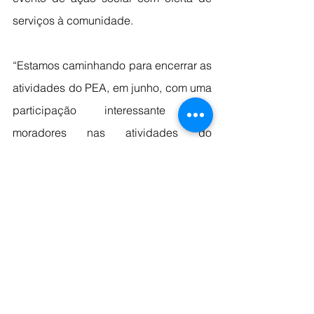
serviços à comunidade.
“Estamos caminhando para encerrar as 
atividades do PEA, em junho, com uma 
participação interessante dos 
moradores nas atividades do 
programa, cada vez mais engajados 
em contribuir para o debate sobre a 
preservação ambiental”, comenta o 
gerente de Relacionamento com 
Comunidades da Horizonte Minerals, 
Nildo Frasão.
Totalmente gratuitas, as atividades do 