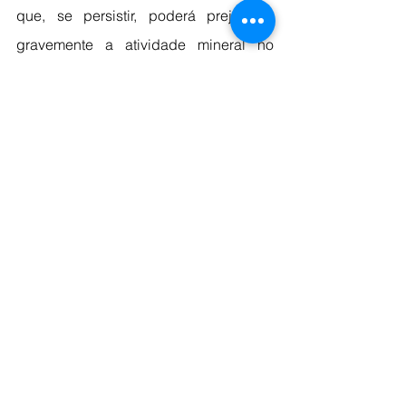
que, se persistir, poderá prejudicar 
gravemente a atividade mineral no 
Brasil.
A campanha dos municípios 
mineradores continuará até setembro, 
buscando sensibilizar as autoridades e 
a Vale S/A em relação a essa questão. 
A AMIG afirma que continuará com a 
cobrança pública e tomará medidas 
adicionais até que a empresa pague a 
dívida.
Fonte: Minera Brasil