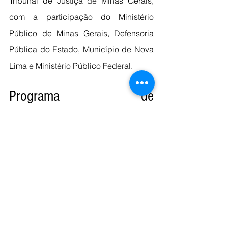
Tribunal de Justiça de Minas Gerais, 
com a participação do Ministério 
Público de Minas Gerais, Defensoria 
Pública do Estado, Município de Nova 
Lima e Ministério Público Federal.
Programa de 
Descaracterização de 
Barragens a Montante
A barragem B3/B4 é uma das 17 
barragens a montante que ainda serão 
eliminadas pela Vale e faz parte do 
Programa de Descaracterização da 
empresa. Desde 2019, das 30 