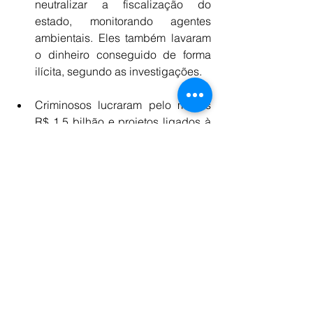
neutralizar a fiscalização do 
estado, monitorando agentes 
ambientais. Eles também lavaram 
o dinheiro conseguido de forma 
ilícita, segundo as investigações.
Criminosos lucraram pelo menos 
R$ 1,5 bilhão e projetos ligados à 
organização criminosa tinham 
projeção de ganhos de R$ 18 
bilhões. A PF pediu o bloqueio de 
bens do grupo.
Entre as áreas cedidas de forma 
ilegal estavam pedaços de áreas 
tombadas da Serra do Curral, da 
Estação Ecológica de Cercadinho 
e do Parque Estadual da Serra do 
Rola Moça. Além de servidores 