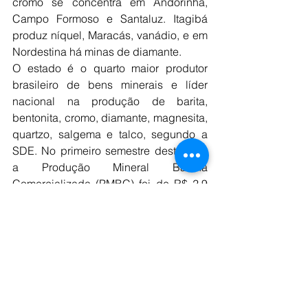
cromo se concentra em Andorinha, 
Campo Formoso e Santaluz. Itagibá 
produz níquel, Maracás, vanádio, e em 
Nordestina há minas de diamante.
O estado é o quarto maior produtor 
brasileiro de bens minerais e líder 
nacional na produção de barita, 
bentonita, cromo, diamante, magnesita, 
quartzo, salgema e talco, segundo a 
SDE. No primeiro semestre deste ano, 
a Produção Mineral Baiana 
Comercializada (PMBC) foi de R$ 2,9 
bilhões, numa variação positiva de 
43% em relação ao mesmo período de 
2019. As informações são do Correio 
24 horas.