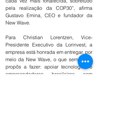
cada vez mais fortalecida, sobretudo 
pela realização da COP30”, afirma 
Gustavo Emina, CEO e fundador da 
New Wave.
Para Christian Lorentzen, Vice-
Presidente Executivo da Lorinvest, a 
empresa está honrada em entregar, por 
meio da New Wave, o que sempre se 
propôs a fazer: apoiar tecnologias e 
empreendedores brasileiros com 
investimento e gestão, para transformar 
ideias inovadoras em soluções 
benéficas para o meio ambiente e a 
economia global. "A Orion está 
animada em colaborar com a New 
Wave no desenvolvimento de suas 
ofertas de tecnologia para 
processamento e reciclagem de 