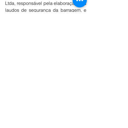
Ltda, responsável pela elaboração dos 
laudos de segurança da barragem, e 
seu engenheiro Samuel Santana Paes 
Loures, tornaram-se réus pelo crime de 
elaboração de laudo ambiental falso, 
por terem emitido declaração 
enganosa sobre a estabilidade de 
Fundão.
Fonte: Notícias de Mineração do Brasil.
Comentários