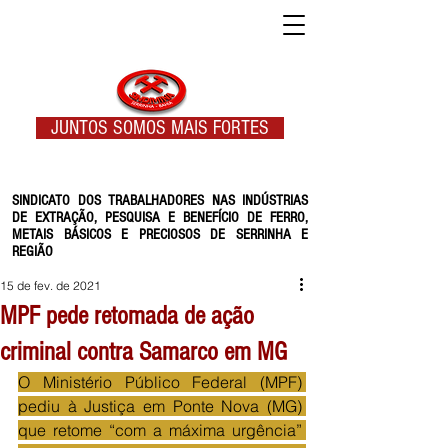
JUNTOS SOMOS MAIS FORTES
SINDICATO DOS TRABALHADORES NAS INDÚSTRIAS
DE EXTRAÇÃO, PESQUISA E BENEFÍCIO DE FERRO,
METAIS BÁSICOS E PRECIOSOS DE SERRINHA E
REGIÃO
15 de fev. de 2021
MPF pede retomada de ação
criminal contra Samarco em MG
O Ministério Público Federal (MPF) 
pediu à Justiça em Ponte Nova (MG) 
que retome “com a máxima urgência” 