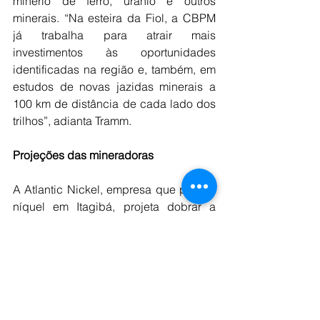
minério de ferro, urânio e outros 
minerais. “Na esteira da Fiol, a CBPM 
já trabalha para atrair mais 
investimentos às oportunidades 
identificadas na região e, também, em 
estudos de novas jazidas minerais a 
100 km de distância de cada lado dos 
trilhos”, adianta Tramm.
Projeções das mineradoras
A Atlantic Nickel, empresa que produz 
níquel em Itagibá, projeta dobrar a 
capacidade produtiva, com o início da 
operação subterrânea na Mina Santa 
Rita, prevista para 2028, o que elevará 
o tempo de vida útil da mina de oito 
para 34 anos. As pesquisas da CBPM 
também indicaram, recentemente, um 