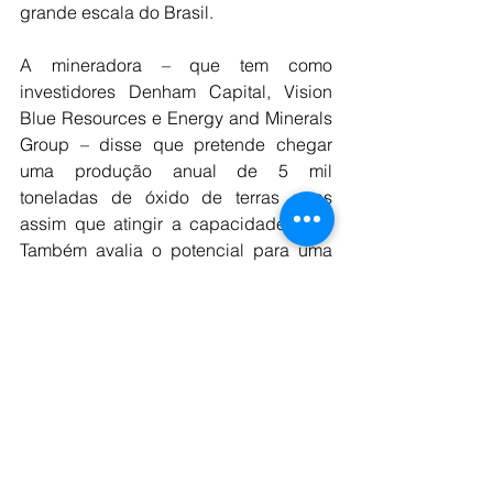
grande escala do Brasil.
A mineradora – que tem como 
investidores Denham Capital, Vision 
Blue Resources e Energy and Minerals 
Group – disse que pretende chegar 
uma produção anual de 5 mil 
toneladas de óxido de terras raras 
assim que atingir a capacidade total. 
Também avalia o potencial para uma 
expansão da segunda fase que poderá 
duplicar a produção antes de 2030.
A companhia também está trabalhando 
para construir parcerias downstream, 
disse.
“O início da produção comercial é um 
marco crucial em nosso 