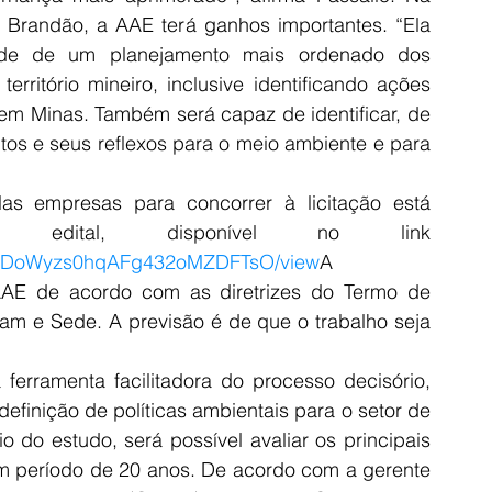
 Brandão, a AAE terá ganhos importantes. “Ela 
dade de um planejamento mais ordenado dos 
rritório mineiro, inclusive identificando ações 
 em Minas. Também será capaz de identificar, de 
os e seus reflexos para o meio ambiente e para 
s empresas para concorrer à licitação está 
prevista nos anexos do edital, disponível no link 
jG0ZDoWyzs0hqAFg432oMZDFTsO/view
A 
AAE de acordo com as diretrizes do Termo de 
am e Sede. A previsão é de que o trabalho seja 
ferramenta facilitadora do processo decisório, 
efinição de políticas ambientais para o setor de 
 do estudo, será possível avaliar os principais 
um período de 20 anos. De acordo com a gerente 