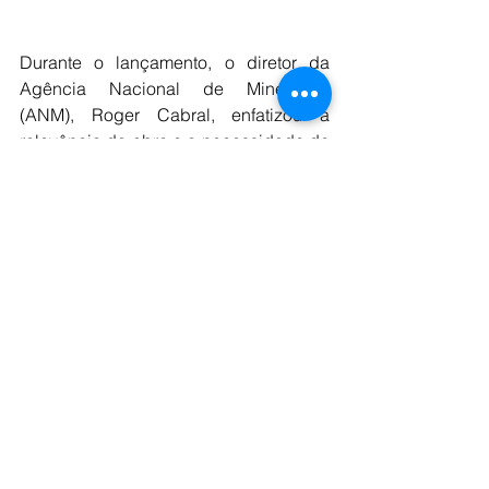
Durante o lançamento, o diretor da 
Agência Nacional de Mineração 
(ANM), Roger Cabral, enfatizou a 
relevância da obra e a necessidade de 
promover a equidade de gênero no 
setor:
“A presença feminina na mineração é 
fundamental para construirmos um 
setor mais justo, inovador e sustentável. 
Este livro é um marco que evidencia as 
valiosas contribuições das mulheres e 
reforça nosso compromisso com a 
inclusão e a diversidade”, disse.
O livro Mulheres na Mineração: 
Contribuições Femininas ao Direito 