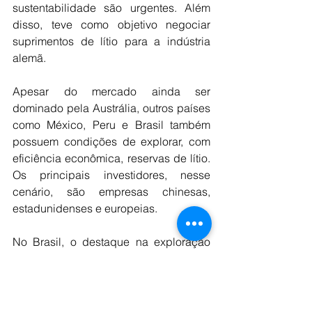
sustentabilidade são urgentes. Além 
disso, teve como objetivo negociar 
suprimentos de lítio para a indústria 
alemã.
Apesar do mercado ainda ser 
dominado pela Austrália, outros países 
como México, Peru e Brasil também 
possuem condições de explorar, com 
eficiência econômica, reservas de lítio. 
Os principais investidores, nesse 
cenário, são empresas chinesas, 
estadunidenses e europeias.
No Brasil, o destaque na exploração 
do lítio é a região do Vale do rio 
Jequitinhonha, uma região muito pobre 
de Minas Gerais, com o menor IDH 
(Índice de Desenvolvimento Humano) 