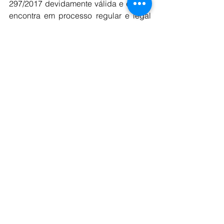
297/2017 devidamente válida e que se 
encontra em processo regular e legal 
de renovação, de acordo com a 
Resolução COEMA por ter sido 
solicitado sua renovação dentro do 
prazo legal".
A empresa afirma que aguarda a 
notificação oficial para entendimento 
do caso e definição de uma nova data 
para lançamento do Projeto Almas.
"A Aura reforça o compromisso de 
viabilizar e operar seus projetos dentro 
das melhores práticas ambientais, 
sociais e de segurança", conclui a 
nota.
 As informações são do G1.