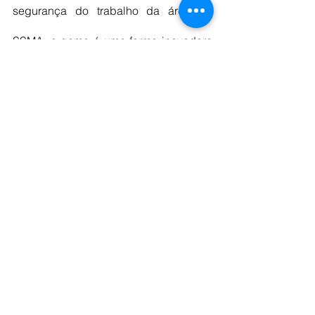
segurança do trabalho da área de 
SSMA, o game é uma forma inovadora 
de aprendizado, através do qual é 
possível evolui no conhecimento dos 
protocolos de riscos críticos, sem falar 
que todos os desafios do jogo são 
realizados em atividade do nosso 
processo, iniciando na pesquisa 
geológica até o beneficiamento, o que 
ajuda todos conhecerem os processos 
e procedimentos de segurança em 