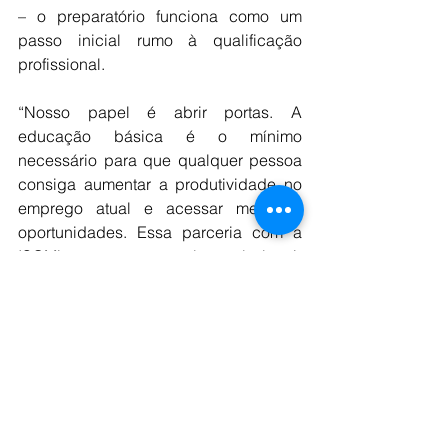
– o preparatório funciona como um 
passo inicial rumo à qualificação 
profissional.
“Nosso papel é abrir portas. A 
educação básica é o mínimo 
necessário para que qualquer pessoa 
consiga aumentar a produtividade no 
emprego atual e acessar melhores 
oportunidades. Essa parceria com a 
ISOMines mostra que é possível unir 
inovação educacional com impacto 
real nos resultados da empresa”, afirma 
Andressa Chiara, COO Humaitá Digital.
A expectativa é que a iniciativa 
beneficie centenas de trabalhadores 
da mineração, ampliando o acesso à 
qualificação e contribuindo para o 