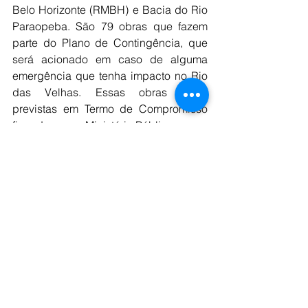
Belo Horizonte (RMBH) e Bacia do Rio 
Paraopeba. São 79 obras que fazem 
parte do Plano de Contingência, que 
será acionado em caso de alguma 
emergência que tenha impacto no Rio 
das Velhas. Essas obras estão 
previstas em Termo de Compromisso 
firmado com o Ministério Público. 
Indenizações
Em outra frente de reparação, 15,4 mil 
pessoas fecharam acordo de 
indenização com a Vale, em um total 
de R$3,5 bilhões, somando as 
indenizações de Brumadinho, 
municípios da Bacia do Paraopeba e 
os territórios que foram evacuados 
preventivamente por conta da 