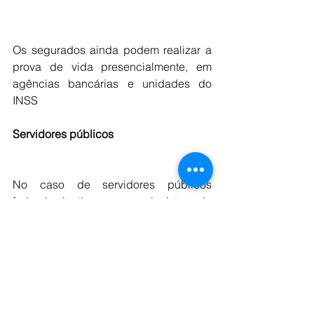
Os segurados ainda podem realizar a 
prova de vida presencialmente, em 
agências bancárias e unidades do 
INSS
Servidores públicos 
No caso de servidores públicos 
federais inativos e pensionistas da 
União, a prova de vida é feita somente 
nos aplicativos Sougov.br e Gov.br ou 
na agência bancária onde o 
pagamento é realizado. O 
procedimento deve ser realizado no 
mês de aniversário do 