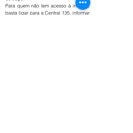
Para quem não tem acesso à internet, 
basta ligar para a Central 135, informar 
o número do CPF e confirmar algumas 
informações cadastrais para evitar 
fraudes.
Os segurados que têm acesso à web 
podem acessar o site Meu INSS. Após 
fazer o login, na tela inicial, clique no 
serviço de "Extrato de Pagamento". É 
possível ter acesso ao extrato e todos 
os detalhes sobre o pagamento do 
benefício.
A consulta também pode ser feita pelo 
aplicativo Meu INSS, disponível para 
aparelhos com sistemas Android e iOS. 
Assim como no acesso pelo site, é 